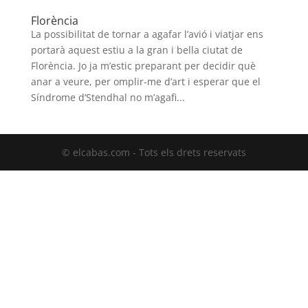
Florència
La possibilitat de tornar a agafar l’avió i viatjar ens
portarà aquest estiu a la gran i bella ciutat de
Florència. Jo ja m’estic preparant per decidir què
anar a veure, per omplir-me d’art i esperar que el
Síndrome d’Stendhal no m’agafi...
© elcabas.com - Tots els drets reservats