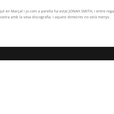
 en Marçal i jo com a parella ha estat JONAH SMITH, i entre rega
nostra amb la seva discografia. I aquest dimecres no serà menys.