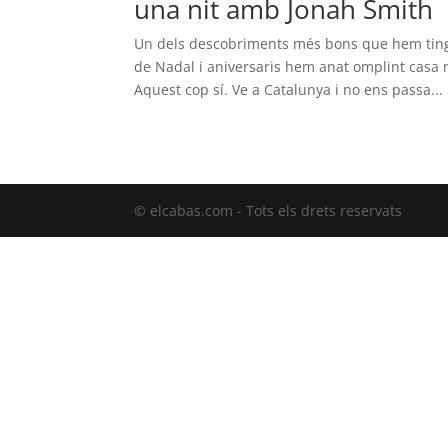
una nit amb Jonah Smith
Un dels descobriments més bons que hem tingut
de Nadal i aniversaris hem anat omplint casa 
Aquest cop sí. Ve a Catalunya i no ens passa...
© elcabas.com - Tots els drets reservats