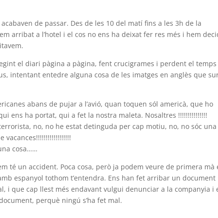
no acabaven de passar. Des de les 10 del matí fins a les 3h de la
Hem arribat a l’hotel i el cos no ens ha deixat fer res més i hem deci
sitavem.
egint el diari pàgina a pàgina, fent crucigrames i perdent el temps
eus, intentant entedre alguna cosa de les imatges en anglès que su
mericanes abans de pujar a l’avió, quan toquen sól americà, que ho
ens ha portat, qui a fet la nostra maleta. Nosaltres !!!!!!!!!!!!!!!
e terrorista, no, no he estat detinguda per cap motiu, no, no sóc una
acances!!!!!!!!!!!!!!!!!!
lguna cosa……
tgem té un accident. Poca cosa, però ja podem veure de primera mà 
s amb espanyol tothom t’entendra. Ens han fet arribar un document
al, i que cap llest més endavant vulgui denunciar a la companyia i 
l document, perquè ningú s’ha fet mal.