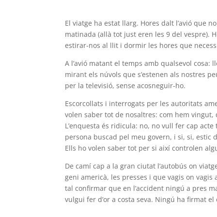
El viatge ha estat llarg. Hores dalt l’avió que 
matinada (allà tot just eren les 9 del vespre). 
estirar-nos al llit i dormir les hores que neces
A l’avió matant el temps amb qualsevol cosa: ll
mirant els núvols que s’estenen als nostres p
per la televisió, sense acosneguir-ho.
Escorcollats i interrogats per les autoritats a
volen saber tot de nosaltres: com hem vingut, qui 
L’enquesta és ridicula: no, no vull fer cap act
persona buscad pel meu govern, i si, si, estic de v
Ells ho volen saber tot per si així controlen a
De camí cap a la gran ciutat l’autobús on via
geni americà, les presses i que vagis on vagi
tal confirmar que en l’accident ningú a pres m
vulgui fer d’or a costa seva. Ningú ha firmat e