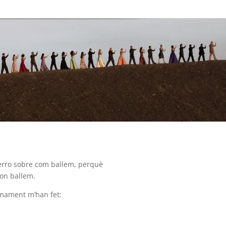
erro sobre com ballem, perquè
 on ballem.
timament m’han fet: