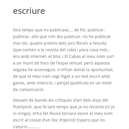
escriure
Feia temps que no publicava…. de fet, publicar,
publicar, allò que s’en diu publicar, no he publicat
mai res: quatre premis dels jocs florals a l’escola
(que sortien a la revista del cole) i poca cosa més…
Ara amb Internet, el bloc i El Cabàs el meu nom surt
a un munt de llocs de l’espai virtual, però aquesta
vegada he aconseguit, o m’han donat la oportunitat,
de que el meu nom vagi lligat a un text escrit amb
ganes, amb intenció, i penjat (publicat) en un medi
de comunicació.
Deixant de banda les crítiques d’art dels anys del
Publijordi, que fa tant temps que ja no recordo (ni jo
ni ningú), m’ha fet il·lusió tornara veure el meu nom
escrit al costat d’un lloc d’opinió! Espero que no
s’aturin…………