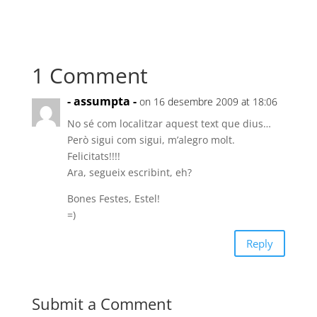
1 Comment
- assumpta -
on 16 desembre 2009 at 18:06
No sé com localitzar aquest text que dius…
Però sigui com sigui, m’alegro molt.
Felicitats!!!!
Ara, segueix escribint, eh?
Bones Festes, Estel!
=)
Reply
Submit a Comment