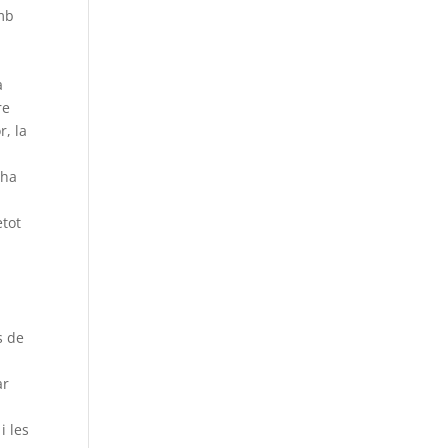
amb
a
re
r, la
 ha
etot
s de
ar
i les