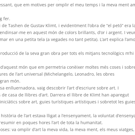
eressant, que em motives per omplir el meu temps i la meva ment 
g fer.
ri de Tashen de Gustav Klimt, i evidentment l’obra de “el petó” era l
r endinsar-me en aquest món de colors brillants, d’or i argent. I veu
 en una petita tela (a vegades no tant petita). L’art explica l’amo
producció de la seva gran obra per tots els mitjans tecnològics m’hi
a d’aquest món que em permetria conèixer moltes més coses i sobr
gures de l’art universal (Michelangelo, Leonadro, les obres
n gran món.
a enlluernadora, vaig descobrir l’art d’escriure sobre art. I
de casa de llibres d’art. Darrera el llibre de Klimt han aparegut
 iniciàtics sobre art, guies turístiques artístiques i sobretot les guie
 història de l’art estava lligat a l’ensenyament, la voluntat d’enseny
i resumir en poques hores l’art de tota la humanitat.
oses: va omplir d’art la meva vida, la meva ment, els meus viatges, 