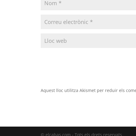
Aquest lloc utilitza Akismet per reduir els com
© elcabas.com - Tots els drets reservats