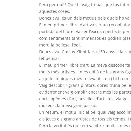
Però per què? Que hi vaig trobar que fos int
aquestes coses.
Doncs avui és un dels motius pels quals ho vai
El meu primer llibre d’art va ser un recopilato
portada del llibre. Va ser l’excusa perfecte pe
com sentiments tant immensos es podien plasmar
mort, la bellesa, l’odi.
Doncs avui Gustav Klimt faria 150 anys. I la re
fet pensar.
El meu primer llibre d’art. La meva descobert
molts més artistes. I més enllà de les grans fi
arquitectòniques més rellevants, etc) hi ha u
Vaig descobrir grans pintors, obres d’una belles
evidentment vaig omplir encara més les parets 
enciclopèdies d’art, novel·les d’artistes, viatges
museus, la meva gran passió.
En resum, el motiu inicial pel qual vaig escollir
als joves els grans artistes de tots els temps, 
Però la veritat és que em va obrir moltes més c