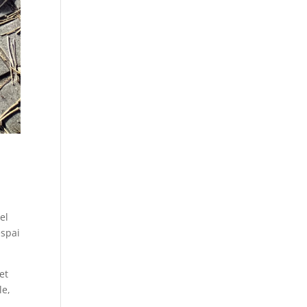
el
espai
et
le,