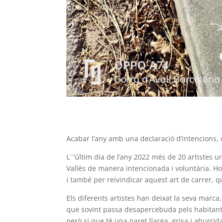
Acabar l’any amb una declaració d’intencions, 
L´`’últim dia de l’any 2022 més de 20 artistes
Vallès de manera intencionada i voluntària. Ho
i també per reivindicar aquest art de carrer, q
Els diferents artistes han deixat la seva marca,
que sovint passa desapercebuda pels habitant
però si que té una paret llarga, grisa i aburrid