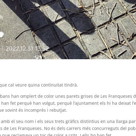
que cal veure quina contïnuitat tindrà.
 urbans han omplert de color unes parets grises de Les Franqueses d
 han fet perquè han volgut, perquè l’ajuntament els hi ha deixat l’
ue sovint és incomprès i rebutjat.
 amb el seu nom i els seus trets gràfics distintius en una llarga par
s de Les Franqueses. No és dels carrers més concurreguts del pob
a que reclamava un toc de color a crits. I ells ho han fet.