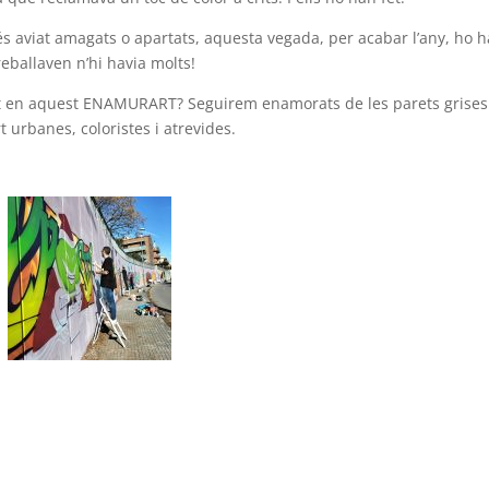
més aviat amagats o apartats, aquesta vegada, per acabar l’any, ho 
reballaven n’hi havia molts!
at en aquest ENAMURART? Seguirem enamorats de les parets grises
t urbanes, coloristes i atrevides.