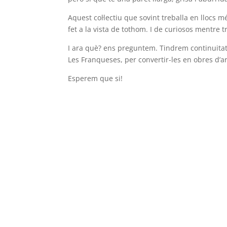
Aquest col·lectiu que sovint treballa en llocs 
fet a la vista de tothom. I de curiosos mentre t
I ara què? ens preguntem. Tindrem continuit
Les Franqueses, per convertir-les en obres d’ar
Esperem que si!