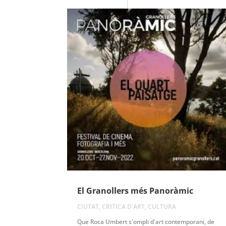
El Granollers més Panoràmic
CIUTAT
,
CRITICA D'ART
,
CULTURA
Que Roca Umbert s'ompli d'art contemporani, de