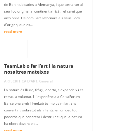
de Benin ubicades a Alemanya, i que tornaran al
seu lloc original al continent africà. I el camí que
això obre. De com l'art retornarà als seus llocs
d'origen, que es...
read more
TeamLab o fer l’art i la natura
nosaltres mateixos
ART
,
CRITICA D'ART
,
General
La natura és lliure, fràgil, oberta, s'expandeix i es
retrau a voluntat. I l'experiència a CaixaForum
Barcelona amb TimeLab és molt similar. Ens
convertim, sobretot els infants, en un déu tot
poderós que pot crear i destruir el que la natura
ha obert davant els...
read more