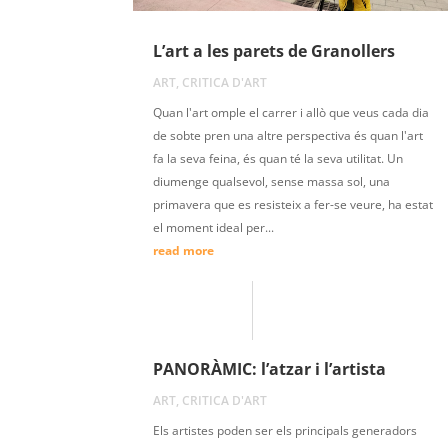
L’art a les parets de Granollers
ART
,
CRITICA D'ART
Quan l'art omple el carrer i allò que veus cada dia
de sobte pren una altre perspectiva és quan l'art
fa la seva feina, és quan té la seva utilitat. Un
diumenge qualsevol, sense massa sol, una
primavera que es resisteix a fer-se veure, ha estat
el moment ideal per...
read more
PANORÀMIC: l’atzar i l’artista
ART
,
CRITICA D'ART
Els artistes poden ser els principals generadors