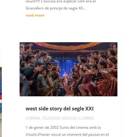
veure!!!!! L'excusa era explicar com era el
Granollers de principi de segle XX...
read more
west side story del segle XXI
CINEMA, TELEVISIÓ, MÚSICA I LLIBRES
1 de gener de 2002 Surto del cinema amb la
il.lusió d'haver viscut un moment del passat en el