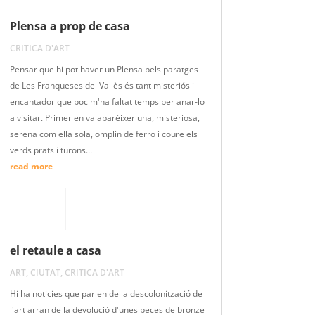
Plensa a prop de casa
CRITICA D'ART
Pensar que hi pot haver un Plensa pels paratges
de Les Franqueses del Vallès és tant misteriós i
encantador que poc m'ha faltat temps per anar-lo
a visitar. Primer en va aparèixer una, misteriosa,
serena com ella sola, omplin de ferro i coure els
verds prats i turons...
read more
el retaule a casa
ART
,
CIUTAT
,
CRITICA D'ART
Hi ha noticies que parlen de la descolonització de
l'art arran de la devolució d'unes peces de bronze