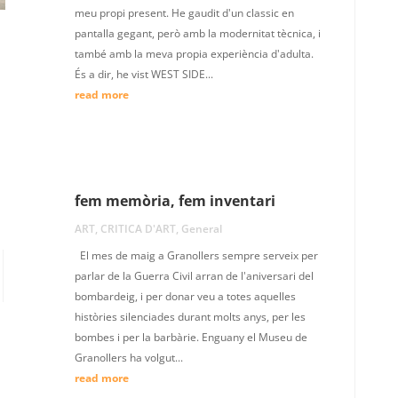
meu propi present. He gaudit d'un classic en
pantalla gegant, però amb la modernitat tècnica, i
també amb la meva propia experiència d'adulta.
És a dir, he vist WEST SIDE...
read more
fem memòria, fem inventari
ART
,
CRITICA D'ART
,
General
El mes de maig a Granollers sempre serveix per
parlar de la Guerra Civil arran de l'aniversari del
bombardeig, i per donar veu a totes aquelles
històries silenciades durant molts anys, per les
bombes i per la barbàrie. Enguany el Museu de
Granollers ha volgut...
read more