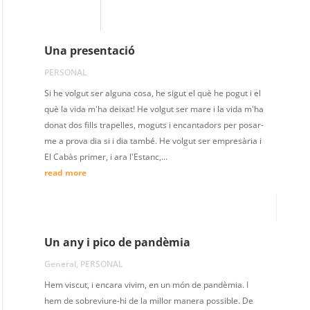
Una presentació
PERSONAL
Si he volgut ser alguna cosa, he sigut el què he pogut i el
què la vida m'ha deixat! He volgut ser mare i la vida m'ha
donat dos fills trapelles, moguts i encantadors per posar-
me a prova dia si i dia també. He volgut ser empresària i
El Cabàs primer, i ara l'Estanc,...
read more
Un any i pico de pandèmia
General
,
PERSONAL
Hem viscut, i encara vivim, en un món de pandèmia. I
hem de sobreviure-hi de la millor manera possible. De