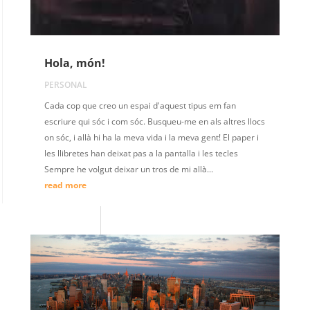
Hola, món!
PERSONAL
Cada cop que creo un espai d'aquest tipus em fan
escriure qui sóc i com sóc. Busqueu-me en als altres llocs
on sóc, i allà hi ha la meva vida i la meva gent! El paper i
les llibretes han deixat pas a la pantalla i les tecles
Sempre he volgut deixar un tros de mi allà...
read more