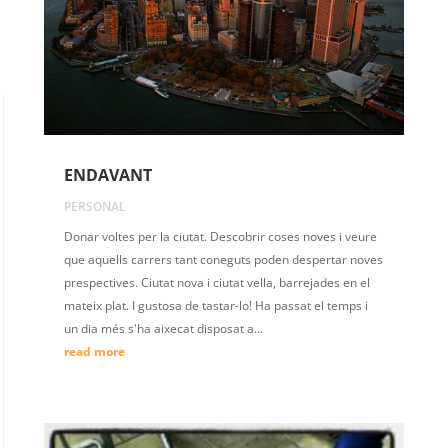
ENDAVANT
PERSONAL
Donar voltes per la ciutat. Descobrir coses noves i veure
que aquells carrers tant coneguts poden despertar noves
prespectives. Ciutat nova i ciutat vella, barrejades en el
mateix plat. I gustosa de tastar-lo! Ha passat el temps i
un dia més s'ha aixecat disposat a...
read more